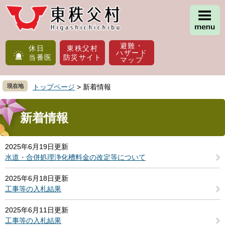
ペ
メ
ー
ニ
ジ
ュ
の
ー
避難・
先
を
休日
東秩父村
ハザード
当番医
防災サイト
頭
飛
マップ
で
ば
す
し
現在地
トップページ
>
新着情報
。
て
本
本
文
文
新着情報
へ
2025年6月19日更新
水道・合併処理浄化槽料金の改定等について
2025年6月18日更新
工事等の入札結果
2025年6月11日更新
工事等の入札結果