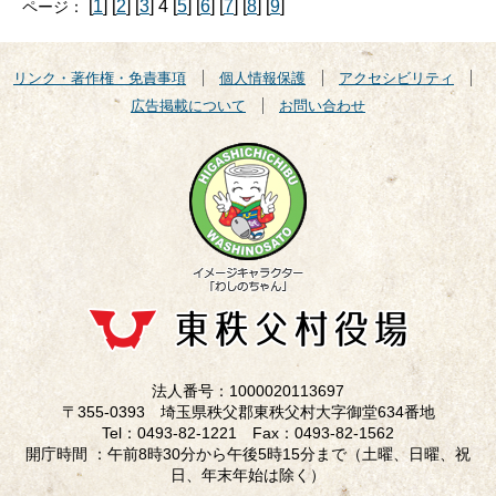
[
1
] [
2
] [
3
] 4 [
5
] [
6
] [
7
] [
8
] [
9
]
ページ：
リンク・著作権・免責事項
個人情報保護
アクセシビリティ
広告掲載について
お問い合わせ
法人番号：1000020113697
〒355-0393 埼玉県秩父郡東秩父村大字御堂634番地
Tel：0493-82-1221 Fax：0493-82-1562
開庁時間 ：午前8時30分から午後5時15分まで（土曜、日曜、祝
日、年末年始は除く）