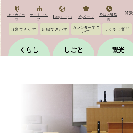
背景
はじめての
サイトマッ
役場の連絡
Languages
Myページ
方
プ
先
カレンダーでさ
分類でさがす
組織でさがす
よくある質問
がす
くらし
しごと
観光