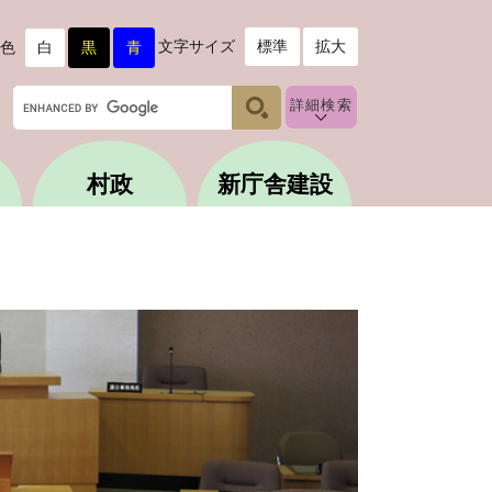
文字サイズ
標準
拡大
色
白
黒
青
G
詳細検索
o
o
g
村政
新庁舎建設
l
e
カ
ス
タ
ム
検
索