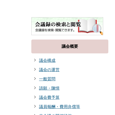
議会概要
議会構成
議会の運営
一般質問
請願・陳情
議会費予算
議員報酬・費用弁償等