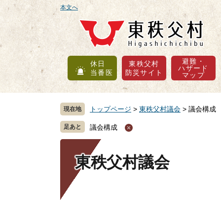
ペ
メ
本文へ
ー
ニ
ジ
ュ
の
ー
先
を
避難・
休日
東秩父村
頭
飛
ハザード
当番医
防災サイト
マップ
で
ば
す
し
。
て
トップページ
>
東秩父村議会
>
議会構成
現在地
本
文
議会構成
へ
東秩父村議会