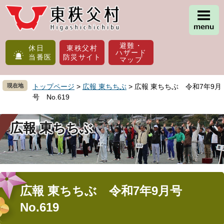
ペ
メ
ー
ニ
ジ
ュ
の
ー
避難・
先
を
休日
東秩父村
ハザード
当番医
防災サイト
頭
飛
マップ
で
ば
す
し
現在地
トップページ
>
広報 東ちちぶ
>
広報 東ちちぶ 令和7年9月
。
て
号 No.619
本
文
へ
広報 東ちちぶ
本
文
広報 東ちちぶ 令和7年9月号
No.619