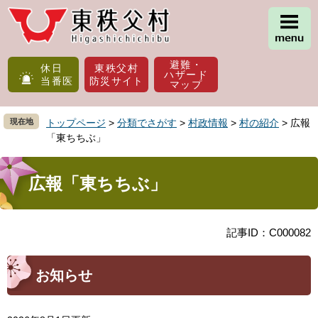
ペ
メ
ー
ニ
ジ
ュ
の
ー
避難・
先
を
休日
東秩父村
ハザード
当番医
防災サイト
頭
飛
マップ
で
ば
す
し
現在地
トップページ
>
分類でさがす
>
村政情報
>
村の紹介
>
広報
。
て
「東ちちぶ」
本
文
本
へ
文
広報「東ちちぶ」
記事ID：C000082
お知らせ