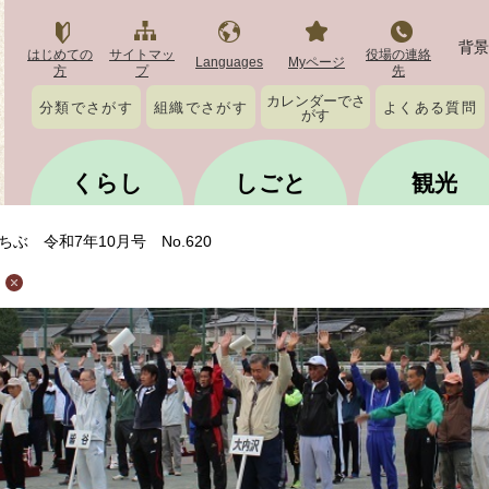
背景
はじめての
サイトマッ
役場の連絡
Languages
Myページ
方
プ
先
カレンダーでさ
分類でさがす
組織でさがす
よくある質問
がす
くらし
しごと
観光
ちぶ 令和7年10月号 No.620