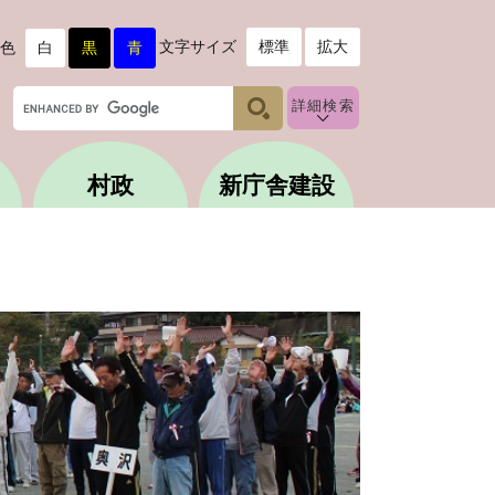
文字サイズ
標準
拡大
色
白
黒
青
G
詳細検索
o
o
g
村政
新庁舎建設
l
e
カ
ス
タ
ム
検
索