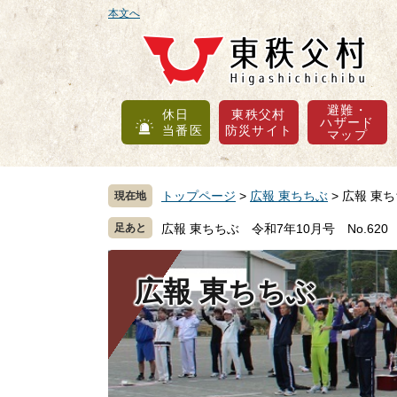
ペ
メ
本文へ
ー
ニ
ジ
ュ
の
ー
先
を
避難・
休日
東秩父村
頭
飛
ハザード
当番医
防災サイト
マップ
で
ば
す
し
。
て
トップページ
>
広報 東ちちぶ
>
広報 東ち
現在地
本
文
広報 東ちちぶ 令和7年10月号 No.620
へ
広報 東ちちぶ