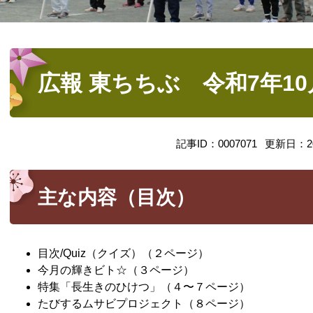
本
文
広報 東ちちぶ 令和7年10月
記事ID：0007071
更新日：2
主な内容（目次）
目次/Quiz（クイズ）（２ページ）
今月の輝きビト☆（３ページ）
特集「長生きのひけつ」（４〜７ページ）
たびするムサビプロジェクト（８ページ）