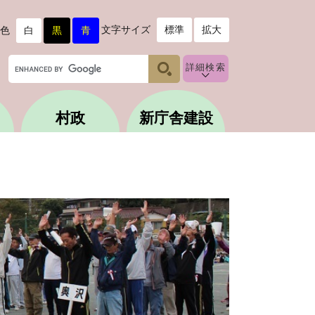
文字サイズ
標準
拡大
色
白
黒
青
G
詳細検索
o
o
g
村政
新庁舎建設
l
e
カ
ス
タ
ム
検
索