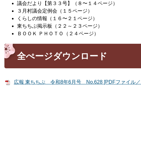
議会だより【第３３号】（８〜１４ページ）
３月村議会定例会（１５ページ）
くらしの情報（１６〜２１ページ）
東ちちぶ掲示板（２２～２３ページ）
ＢＯＯＫ ＰＨＯＴＯ（２４ページ）
全ぺージダウンロード
広報 東ちちぶ 令和8年6月号 No.628 [PDFファイル／15