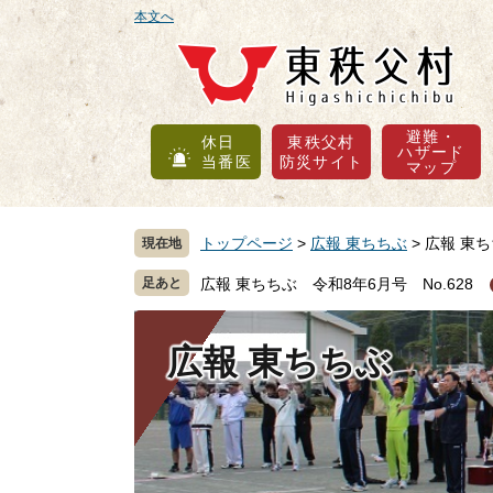
ペ
メ
本文へ
ー
ニ
ジ
ュ
の
ー
先
を
避難・
休日
東秩父村
頭
飛
ハザード
当番医
防災サイト
マップ
で
ば
す
し
。
て
トップページ
>
広報 東ちちぶ
>
広報 東ち
現在地
本
文
広報 東ちちぶ 令和8年6月号 No.628
へ
広報 東ちちぶ