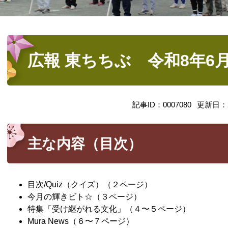
本
文
広報 東ちちぶ 令和8年6月号
記事ID：0007080
更新日：2
主な内容（目次）
目次/Quiz（クイズ）（２ページ）
今月の輝きビト☆（３ページ）
特集「受け継がれる文化」（４〜５ページ）
Mura News（６〜７ページ）