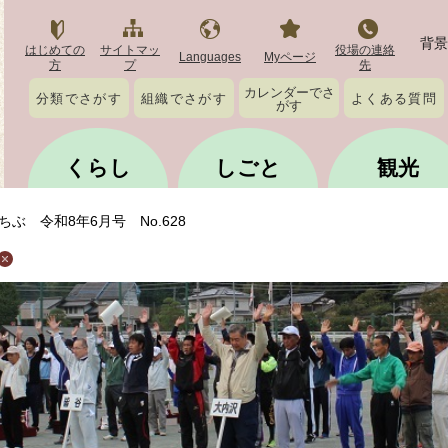
背景
はじめての
サイトマッ
役場の連絡
Languages
Myページ
方
プ
先
カレンダーでさ
分類でさがす
組織でさがす
よくある質問
がす
くらし
しごと
観光
ちぶ 令和8年6月号 No.628