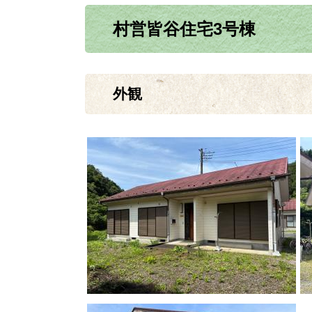
村営皆谷住宅3号棟
外観