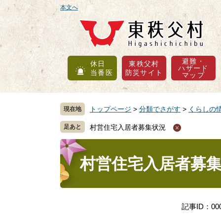
ペ
メ
本文へ
ー
ニ
ジ
ュ
の
ー
先
を
避難・
休日
東秩父村
頭
飛
ハザード
当番医
防災サイト
マップ
で
ば
す
し
。
て
トップページ
>
分類でさがす
>
くらしの
現在地
本
文
村営住宅入居者募集状況
へ
本
文
村営住宅入居者募
記事ID：000