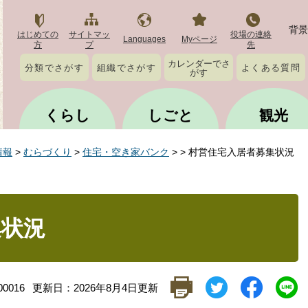
背景
はじめての
サイトマッ
役場の連絡
Languages
Myページ
方
プ
先
カレンダーでさ
分類でさがす
組織でさがす
よくある質問
がす
くらし
しごと
観光
情報
>
むらづくり
>
住宅・空き家バンク
>
>
村営住宅入居者募集状況
集状況
0016
更新日：2026年8月4日更新