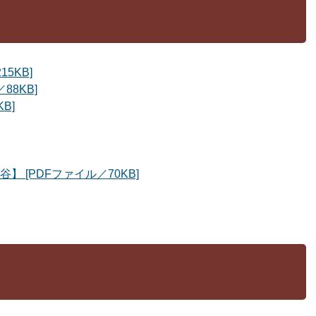
5KB]
88KB]
B]
 [PDFファイル／70KB]