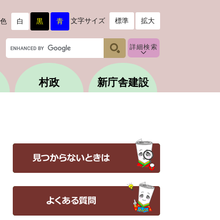
文字サイズ
標準
拡大
色
白
黒
青
G
詳細検索
o
o
g
村政
新庁舎建設
l
e
カ
ス
タ
ム
検
索