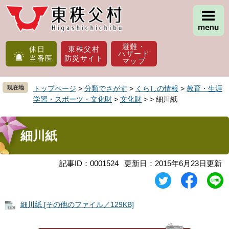
ペ
メ
ー
ニ
ジ
ュ
の
ー
避難・
先
を
休日
東秩父村
ハザード
当番医
防災サイト
頭
飛
マップ
で
ば
す
し
現在地
トップページ
>
分類でさがす
>
くらしの情報
>
教育・生涯
。
て
学習・スポーツ・文化財
>
文化財
>
>
細川紙
本
文
本
へ
文
細川紙
記事ID：0001524
更新日：2015年6月23日更新
細川紙 [その他のファイル／129KB]