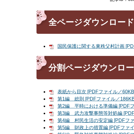
全ページダウンロー
国民保護に関する東秩父村計画 [PDF
分割ページダウンロ
表紙から目次 [PDFファイル／60KB
第1編 総則 [PDFファイル／186KB
第2編 平時における準備編 [PDFフ
第3編 武力攻撃事態等対処編 [PDF
第4編 村民生活の安定編 [PDFファ
第5編 財政上の措置編 [PDFファイ