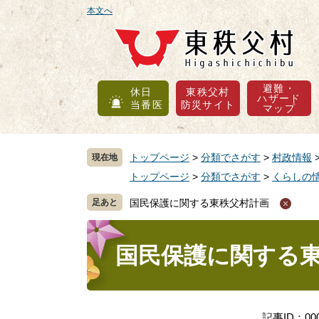
ペ
メ
本文へ
ー
ニ
ジ
ュ
の
ー
先
を
避難・
休日
東秩父村
頭
飛
ハザード
当番医
防災サイト
マップ
で
ば
す
し
。
て
トップページ
>
分類でさがす
>
村政情報
現在地
本
トップページ
>
分類でさがす
>
くらしの
文
へ
国民保護に関する東秩父村計画
本
文
国民保護に関する
記事ID：000