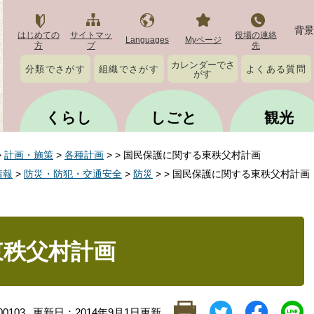
背景
はじめての
サイトマッ
役場の連絡
Languages
Myページ
方
プ
先
カレンダーでさ
分類でさがす
組織でさがす
よくある質問
がす
くらし
しごと
観光
>
計画・施策
>
各種計画
>
>
国民保護に関する東秩父村計画
情報
>
防災・防犯・交通安全
>
防災
>
>
国民保護に関する東秩父村計画
東秩父村計画
0103
更新日：2014年9月1日更新