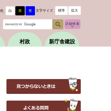
文字サイズ
標準
拡大
色
白
黒
青
G
詳細検索
o
o
g
村政
新庁舎建設
l
e
カ
ス
タ
ム
検
索