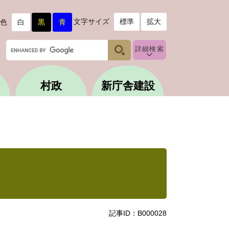
文字サイズ
標準
拡大
色
白
黒
青
G
詳細検索
o
o
g
村政
新庁舎建設
l
e
カ
ス
タ
ム
検
索
記事ID：B000028