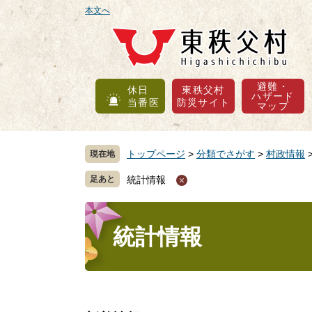
ペ
メ
本文へ
ー
ニ
ジ
ュ
の
ー
先
を
避難・
休日
東秩父村
頭
飛
ハザード
当番医
防災サイト
マップ
で
ば
す
し
。
て
トップページ
>
分類でさがす
>
村政情報
現在地
本
文
統計情報
へ
本
文
統計情報