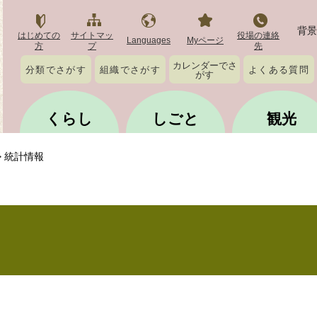
背景
はじめての
サイトマッ
役場の連絡
Languages
Myページ
方
プ
先
カレンダーでさ
分類でさがす
組織でさがす
よくある質問
がす
くらし
しごと
観光
>
統計情報