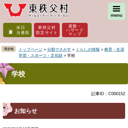
ペ
メ
ー
ニ
ジ
ュ
の
ー
避難・
先
を
休日
東秩父村
ハザード
当番医
防災サイト
頭
飛
マップ
で
ば
す
し
現在地
トップページ
>
分類でさがす
>
くらしの情報
>
教育・生涯
。
て
学習・スポーツ・文化財
>
学校
本
文
本
へ
文
学校
記事ID：C000152
お知らせ