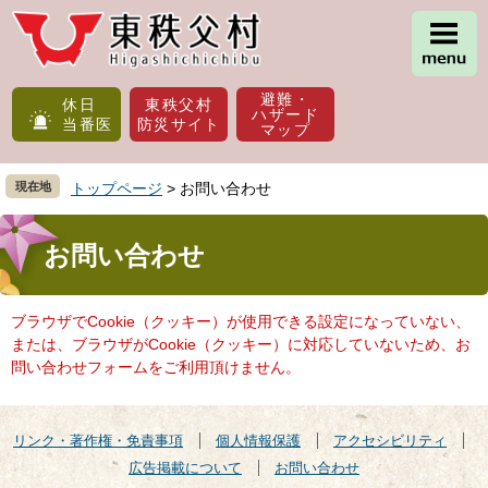
ペ
メ
ー
ニ
ジ
ュ
の
ー
避難・
先
を
休日
東秩父村
ハザード
当番医
防災サイト
頭
飛
マップ
で
ば
す
し
現在地
トップページ
>
お問い合わせ
。
て
本
本
文
文
お問い合わせ
へ
ブラウザでCookie（クッキー）が使用できる設定になっていない、
または、ブラウザがCookie（クッキー）に対応していないため、お
問い合わせフォームをご利用頂けません。
リンク・著作権・免責事項
個人情報保護
アクセシビリティ
広告掲載について
お問い合わせ